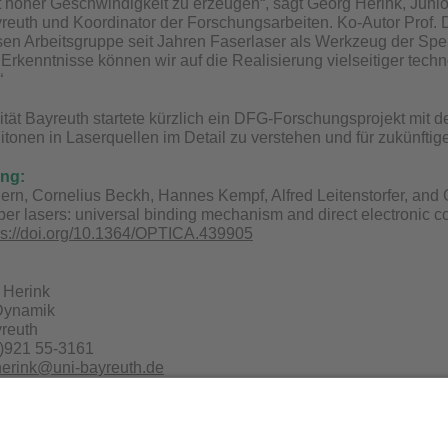
hoher Geschwindigkeit zu erzeugen“, sagt Georg Herink, Junior
reuth und Koordinator der Forschungsarbeiten. Ko-Autor Prof. Dr.
en Arbeitsgruppe seit Jahren Faserlaser als Werkzeug der Spek
Erkenntnisse können wir auf die Realisierung vielseitiger te
“
ität Bayreuth startete kürzlich ein DFG-Forschungsprojekt mit
litonen in Laserquellen im Detail zu verstehen und für zukün
ung:
n, Cornelius Beckh, Hannes Kempf, Alfred Leitenstorfer, and G
er lasers: universal binding mechanism and direct electronic con
ps://doi.org/10.1364/OPTICA.439905
g Herink
 Dynamik
yreuth
0)921 55-3161
herink@uni-bayreuth.de