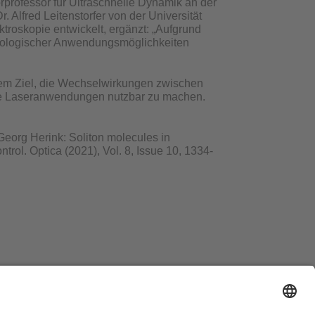
professor für Ultraschnelle Dynamik an der
 Alfred Leitenstorfer von der Universität
troskopie entwickelt, ergänzt: „Aufgrund
chnologischer Anwendungsmöglichkeiten
 dem Ziel, die Wechselwirkungen zwischen
ftige Laseranwendungen nutzbar zu machen.
eorg Herink: Soliton molecules in
trol. Optica (2021), Vol. 8, Issue 10, 1334-