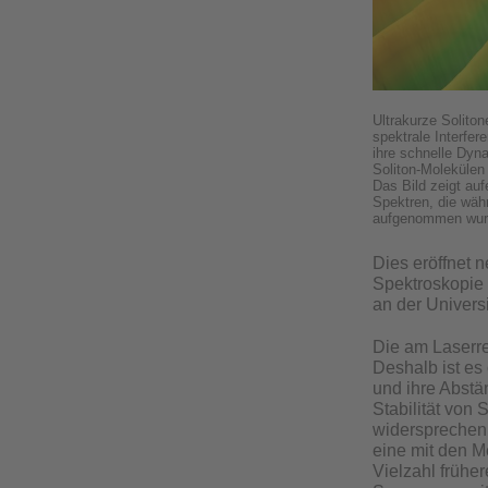
Ultrakurze Solito
spektrale Interfer
ihre schnelle Dyn
Soliton-Molekülen
Das Bild zeigt au
Spektren, die wäh
aufgenommen wurde
Dies eröffnet
Spektroskopie 
an der Universi
Die am Laserre
Deshalb ist es
und ihre Abstä
Stabilität von
widersprechen 
eine mit den M
Vielzahl frühe