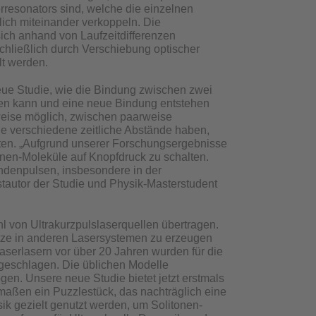
rresonators sind, welche die einzelnen
lich miteinander verkoppeln. Die
ich anhand von Laufzeitdifferenzen
hließlich durch Verschiebung optischer
lt werden.
eue Studie, wie die Bindung zwischen zwei
den kann und eine neue Bindung entstehen
sweise möglich, zwischen paarweise
die verschiedene zeitliche Abstände haben,
lten. „Aufgrund unserer Forschungsergebnisse
tonen-Moleküle auf Knopfdruck zu schalten.
ndenpulsen, insbesondere in der
tautor der Studie und Physik-Masterstudent
 von Ultrakurzpulslaserquellen übertragen.
itze in anderen Lasersystemen zu erzeugen
aserlasern vor über 20 Jahren wurden für die
rgeschlagen. Die üblichen Modelle
n. Unsere neue Studie bietet jetzt erstmals
rmaßen ein Puzzlestück, das nachträglich eine
ik gezielt genutzt werden, um Solitonen-