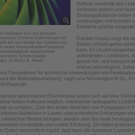
Reflexe innerhalb des Lase
Solitonen zeitlich und räum
Bindungsabstände ließen s
vorhersagen und konnten sc
Elemente präzise eingestel
nen überlagern sich und erzeugen
enzmuster: Echtzeit-Spektroskopie löst
Darüber hinaus zeigt die n
amik auf und verfolgt das Schalten von
Blitzen schnell gelöst wer
 in einem Femtosekunden-Faserlaser.
kann. Es ist jetzt beispiel
feinanderfolgende experimentelle
auftretenden Lichtblitzen, 
rend eines Schaltvorgangs
n. (c) Moritz B. Heindl.
gezielt hin- und herzuscha
wird es jetzt möglich, Soli
 neue Perspektiven für technische Anwendungen von Femtoseku
und der Materialbearbeitung,“ sagt Luca Nimmesgern B.Sc., Ers
tät Bayreuth.
sonator gewonnenen Erkenntnisse lassen sich auf eine Vielzahl
 ohne hohen Aufwand möglich, miteinander verkoppelte Lichtbl
nde zu schalten. „Seit den ersten Berichten von Pulspaaren in F
 Solitonen-Molekülen in Lasern unterschiedliche Erklärungen vo
zahlreichen Beobachtungen, werden aber bis heute herangezoge
essdaten kompatible und exakte Erklärung. Sie liefert gewisse
rer Daten verständlich macht. Jetzt kann die komplexe Laserphys