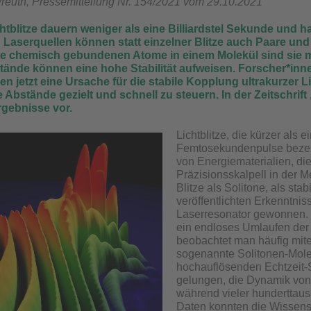
yreuth, Pressemitteilung Nr. 154/2021 vom 29.10.2021
chtblitze dauern weniger als eine Billiardstel Sekunde un
 Laserquellen können statt einzelner Blitze auch Paare und
ie chemisch gebundenen Atome in einem Molekül sind sie mi
stände können eine hohe Stabilität aufweisen. Forscher*inn
n jetzt eine Ursache für die stabile Kopplung ultrakurzer L
 Abstände gezielt und schnell zu steuern. In der Zeitschrift 
gebnisse vor.
Lichtblitze, die kürzer als 
Femtosekundenpulse bezeic
von Energiematerialien, di
Präzisionsskalpell in der M
Blitze als Solitone, als sta
veröffentlichten Erkenntni
Laserresonator gewonnen. D
ein endloses Umlaufen der 
beobachtet man häufig mit
sogenannte Solitonen-Mole
hochauflösenden Echtzeit-
gelungen, die Dynamik von 
während vieler hunderttaus
Daten konnten die Wissensc