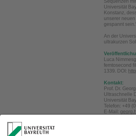
Sequenzen mit 
Universität Bay
Konstanz, dess
unserer neuen 
gespannt sein.
An der Univers
ultrakurzen So
Veröffentlich
Luca Nimmesger
femtosecond fib
1339. DOI:
htt
Kontakt:
Prof. Dr. Geor
Ultraschnelle
Universität Ba
Telefon: +49 (
E-Mail:
georg.
Redaktion: