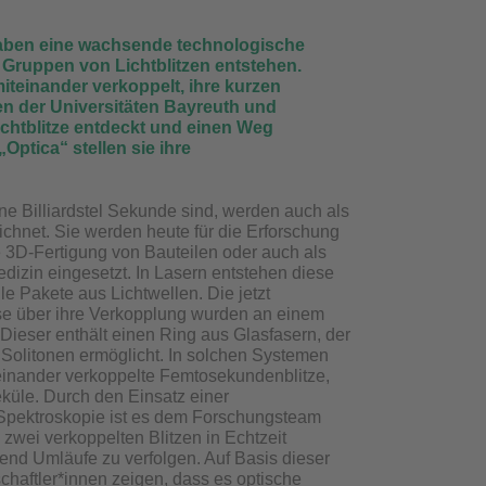
d haben eine wachsende technologische
 Gruppen von Lichtblitzen entstehen.
teinander verkoppelt, ihre kurzen
en der Universitäten Bayreuth und
ichtblitze entdeckt und einen Weg
„Optica“ stellen sie ihre
eine Billiardstel Sekunde sind, werden auch als
hnet. Sie werden heute für die Erforschung
e 3D-Fertigung von Bauteilen oder auch als
edizin eingesetzt. In Lasern entstehen diese
bile Pakete aus Lichtwellen. Die jetzt
sse über ihre Verkopplung wurden an einem
ieser enthält einen Ring aus Glasfasern, der
Solitonen ermöglicht. In solchen Systemen
einander verkoppelte Femtosekundenblitze,
küle. Durch den Einsatz einer
Spektroskopie ist es dem Forschungsteam
zwei verkoppelten Blitzen in Echtzeit
end Umläufe zu verfolgen. Auf Basis dieser
haftler*innen zeigen, dass es optische