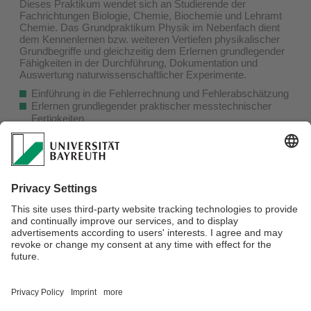
Dieses Praktikum wendet sich an Studierende der
Fachrichtungen Biologie, Chemie, Biochemie und Lehramt
Chemie. Das Grundpraktikum Physik im Nebenfach dient
dem Kennenlernen bzw. weiteren Vertiefen physikalischer
Grundbegriffe und gleichzeitig dem Erlernen grundlegender
Fähigkeiten in der Durchführung, Dokumentation und
Auswertung naturwissenschaftlicher Experimente.
Einführung in die Fehlerrechnung und Fehlerabschätzung
Erlernen grundlegender praktischer messtechnischer
Fertigkeiten
Funktionsweise und Bedienung grundlegender Messgeräte
Kennenlernen und Vertiefen messtechnischer Prozesse und
physikalischer Grundbegriffe
Saubere Dokumentation und Auswertung
naturwissenschaftlicher Experimente
Kritische Beurteilung des eigenen Messergebnisses
weitere Informationen
Verantwortlich für die Redaktion:
Webmaster Physik