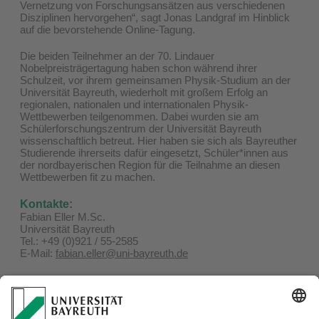
Vernetzung von Forschungsansätzen aus verschiedenen
Disziplinen hervorgehen“, sagt Jonas Landgraf im Hinblick
auf die bevorstehende Online-Tagung.
Die beiden Teilnehmer an der 70. Lindauer
Nobelpreisträgertagung haben schon während ihrer
Schulzeit, vor ihrem gemeinsamen Physik-Studium an der
Universität Bayreuth, wiederholt mit großem Erfolg an
regionalen, nationalen und internationalen Physik-
Wettbewerben teilgenommen. Dabei wurden sie am
Schülerforschungszentrum der Universität Bayreuth
wissenschaftlich betreut. Hier haben sie sich als Bayreuther
Studierende ihrerseits dafür eingesetzt, Schüler*innen aus
der nordbayerischen Region für die Teilnahme an diesen
Wettbewerben fit zu machen.
Kontakte:
Fabian Eller M.Sc.
Universität Bayreuth
Tel.: +49 (0)921 / 55-2585
E-Mail:
fabian.eller@uni-bayreuth.de
Jonas Landgraf M.Sc.
Max-Planck-Institut für die Physik des Lichts, Erlangen
Tel.: +49 (0)9131 / 7133-447
'E-Mail:
jonas.landgraf@mpl.mpg.de