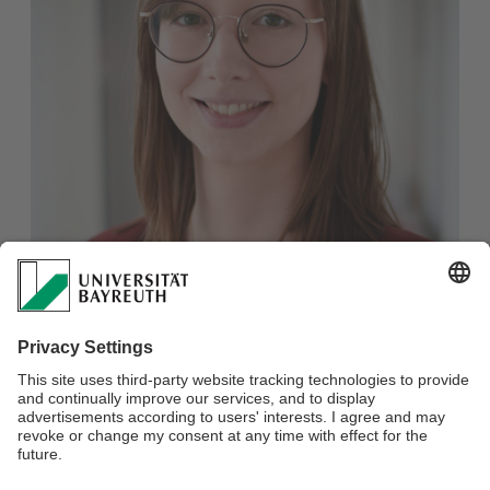
Theresa Hübner
Stellv. Pressesprecherin
Universität Bayreuth
Telefon: +49 (0)921 / 55-5357
E-Mail:
theresa.huebner@uni-bayreuth.de