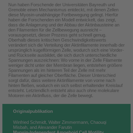
Nun haben Forschende der Universitäten Bayreuth und
Grenoble einen Mechanismus entdeckt, mit denen Zellen
diese Myosin-unabhängige Fortbewegung gelingt. Hierfür
haben die Forschenden ein Modell entwickelt, das zeigt,
dass die Anlagerung und der Abbau der Aktinbausteine an
den Filamenten für die Zellbewegung ausreicht –
vorausgesetzt, dieser Prozess geht schnell genug.
Oberhalb dieses kritischen Geschwindigkeitswerts
verändert sich die Verteilung der Aktinfilamente innerhalb der
ursprünglich kugelförmigen Zelle, wodurch sich eine Vorder-
und Rückseite ausbildet, die sich durch unterschiedliche
Spannungen auszeichnen: Wo vorne in der Zelle Filamente
weniger dicht unter der Membran liegen, entstehen größere
Spannungen als im hinteren Teil der Zelle mit mehr
Filamenten auf gleicher Oberfläche. Dieser Unterschied
sorgt dafür, dass weitere Aktinfilamente von vorne nach
hinten fließen, wodurch ein sich selbst erhaltender Kreislauf
entsteht. Letztendlich entsteht also auch ohne molekulare
Motoren ein Aktinfluss, der die Zelle bewegt.
Originalpublikation
Winfried Schmidt, Walter Zimmermann, Chaouqi
Misbah, and Alexander Farutin
Myosin-Independent Amoeboid Cell Motility