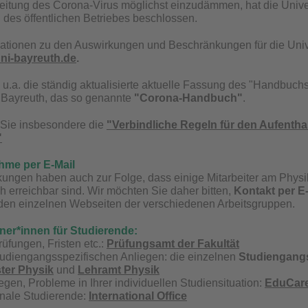
itung des Corona-Virus möglichst einzudämmen, hat die Unive
des öffentlichen Betriebes beschlossen.
mationen zu den Auswirkungen und Beschränkungen für die Unive
ni-bayreuth.de
.
e u.a. die ständig aktualisierte aktuelle Fassung des "Handb
t Bayreuth, das so genannte
"Corona-Handbuch"
.
 Sie insbesondere die
"Verbindliche Regeln für den Aufenth
"
hme per E-Mail
ungen haben auch zur Folge, dass einige Mitarbeiter am Physikal
ch erreichbar sind. Wir möchten Sie daher bitten,
Kontakt per E
 den einzelnen Webseiten der verschiedenen
Arbeitsgruppen
.
er*innen für Studierende:
üfungen, Fristen etc.:
Prüfungsamt der Fakultät
tudiengangsspezifischen Anliegen: die einzelnen
Studiengang
ter Physik
und
Lehramt Physik
egen, Probleme in Ihrer individuellen Studiensituation:
EduCare
ionale Studierende:
International Office