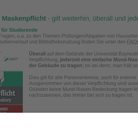
e Maskenpflicht
- gilt weiterhin, überall und jed
 für Studierende
 Fragen, u.a. zu den Themen Prüfungen/Abgaben von Hausarbe
Studienverlauf und Bibliotheksnutzung finden Sie unter den
FAQ
Überall
auf dem Gelände der Universität Bayreuth 
Verpflichtung,
jederzeit eine einfache Mund-Na
der Gebäude zu tragen;
es sei denn, man hält sic
Dies gilt für alle Personenkreise, auch für extern
Ausgenommen von dieser Verpflichtung sind auss
Gründen keine Mund-Nasen-Bedeckung tragen könne
nachzuweisen, das immer bei sich zu tragen ist.