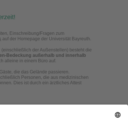
erzeit!
iten, Einschreibung/Fragen zum
s
auf der Homepage der Universität Bayreuth.
(einschließlich der Außenstellen) besteht
die
sen-Bedeckung außerhalb und innerhalb
h alleine in einem Büro auf.
e Gäste, die das Gelände passieren.
chließlich Personen, die aus medizinischen
n. Dies ist durch ein ärztliches Attest