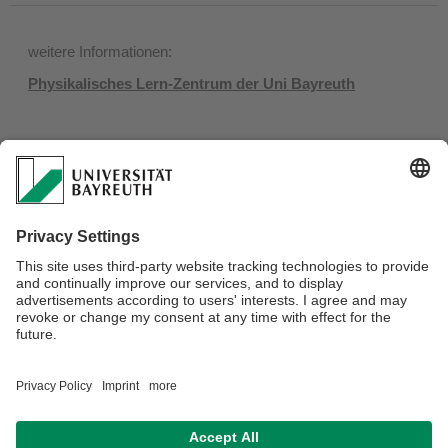
weitere Informationen:
Physikalisches Lern-Zentrum der Uni Bayreuth
Kontakt:
Prof. Dr. Axel Enders
Lehrstuhl Experimentalphysik XI
Universität Bayreuth
95440 Bayreuth
Tel.: +49 (0)921 / 55-3300
E-Mail:
axel.enders@uni-bayreuth.de
Dr. Susan Enders
Tel.: +49 (0)921 / 55-3177
E-Mail:
susan.enders@uni-bayreuth.de