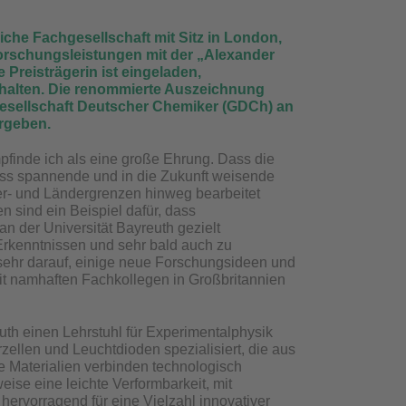
iche Fachgesellschaft mit Sitz in London,
Forschungsleistungen mit der „Alexander
Preisträgerin ist eingeladen,
u halten. Die renommierte Auszeichnung
Gesellschaft Deutscher Chemiker (GDCh) an
ergeben.
pfinde ich als eine große Ehrung. Dass die
 dass spannende und in die Zukunft weisende
r- und Ländergrenzen hinweg bearbeitet
n sind ein Beispiel dafür, dass
an der Universität Bayreuth gezielt
rkenntnissen und sehr bald auch zu
sehr darauf, einige neue Forschungsideen und
it namhaften Fachkollegen in Großbritannien
euth einen Lehrstuhl für Experimentalphysik
rzellen und Leuchtdioden spezialisiert, die aus
e Materialien verbinden technologisch
eise eine leichte Verformbarkeit, mit
 hervorragend für eine Vielzahl innovativer