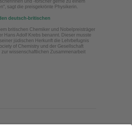
scherinnen und -forscher gerne zu einem
“, sagt die preisgekrönte Physikerin.
den deutsch-britischen
dem britischen Chemiker und Nobelpreisträger
r Hans Adolf Krebs benannt. Dieser musste
einer jüdischen Herkunft die Lehrbefugnis
iety of Chemistry und der Gesellschaft
ag zur wissenschaftlichen Zusammenarbeit