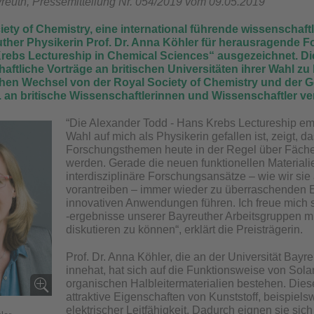
yreuth, Pressemitteilung Nr. 054/2019 vom 09.05.2019
iety of Chemistry, eine international führende wissenschaftl
uther Physikerin Prof. Dr. Anna Köhler für herausragende 
rebs Lectureship in Chemical Sciences“ ausgezeichnet. Die 
aftliche Vorträge an britischen Universitäten ihrer Wahl z
ichen Wechsel von der Royal Society of Chemistry und der 
 an britische Wissenschaftlerinnen und Wissenschaftler v
“Die Alexander Todd - Hans Krebs Lectureship em
Wahl auf mich als Physikerin gefallen ist, zeigt,
Forschungsthemen heute in der Regel über Fäche
werden. Gerade die neuen funktionellen Materialie
interdisziplinäre Forschungsansätze – wie wir sie 
vorantreiben – immer wieder zu überraschenden E
innovativen Anwendungen führen. Ich freue mich 
-ergebnisse unserer Bayreuther Arbeitsgruppen m
diskutieren zu können“, erklärt die Preisträgerin.
Prof. Dr. Anna Köhler, die an der Universität Bayr
innehat, hat sich auf die Funktionsweise von Sola
organischen Halbleitermaterialien bestehen. Dies
attraktive Eigenschaften von Kunststoff, beispielsw
elektrischer Leitfähigkeit. Dadurch eignen sie sich