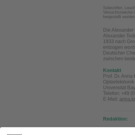
Solarzellen, Leuch
Versuchszwecke in
hergestellt wurden
Die Alexander 
Alexander Tod
1933 nach Groß
entzogen worde
Deutscher Chem
zwischen beid
Kontakt
Prof. Dr. Anna
Optoelektronik
Universität Ba
Telefon: +49 (
E-Mail:
anna.k
Redaktion:
Christian Wißl