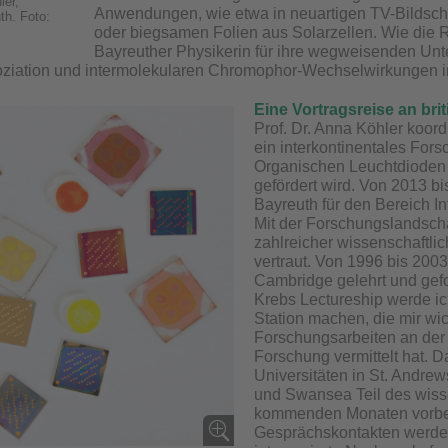
ler,
Anwendungen, wie etwa in neuartigen TV-Bildschi
th. Foto:
oder biegsamen Folien aus Solarzellen. Wie die Ro
Bayreuther Physikerin für ihre wegweisenden Unt
oziation und intermolekularen Chromophor-Wechselwirkungen in
Eine Vortragsreise an bri
Prof. Dr. Anna Köhler koor
ein interkontinentales For
Organischen Leuchtdioden
gefördert wird.
Von 2013 bis
Bayreuth für den Bereich In
Mit der Forschungslandschaf
zahlreicher wissenschaftli
vertraut. Von 1996 bis 2003
Cambridge gelehrt und gef
Krebs Lectureship werde ic
Station machen, die mir wi
Forschungsarbeiten an der 
Forschung vermittelt hat. 
Universitäten in St. Andre
und Swansea Teil des wiss
kommenden Monaten vorbere
Gesprächskontakten werde