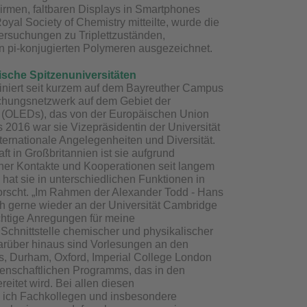
rmen, faltbaren Displays in Smartphones
yal Society of Chemistry mitteilte, wurde die
ersuchungen zu Triplettzuständen,
 pi-konjugierten Polymeren ausgezeichnet.
tische Spitzenuniversitäten
diniert seit kurzem auf dem Bayreuther Campus
schungsnetzwerk auf dem Gebiet der
 (OLEDs), das von der Europäischen Union
 2016 war sie Vizepräsidentin der Universität
ternationale Angelegenheiten und Diversität.
t in Großbritannien ist sie aufgrund
cher Kontakte und Kooperationen seit langem
 hat sie in unterschiedlichen Funktionen in
orscht. „Im Rahmen der Alexander Todd - Hans
h gerne wieder an der Universität Cambridge
chtige Anregungen für meine
Schnittstelle chemischer und physikalischer
Darüber hinaus sind Vorlesungen an den
ws, Durham, Oxford, Imperial College London
enschaftlichen Programms, das in den
itet wird. Bei allen diesen
 ich Fachkollegen und insbesondere