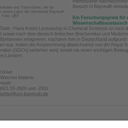
interessierte Nachwuchsfor
Besuch in Bayreuth einladen
tdioden und Transistoren, die für
 einem Labor der Universität Bayreuth
. Foto: UBT.
Ein Forschungspreis für 
Wissenschaftsaustausch
Todd - Hans Krebs Lectureship in Chemical Sciences ist nach 
d sowie nach dem deutsch-britischen Biochemiker und Medizine
britannien emigrieren, nachdem ihm in Deutschland aufgrund s
n war. Indem die Auszeichnung abwechselnd von der Royal Soc
iker (GDCh) verliehen wird, leistet sie einen wichtigen Beitr
en Ländern.
 Köhler
 Weicher Materie
yreuth
0)921 55-2600 und -2601
oehler@uni-bayreuth.de
er