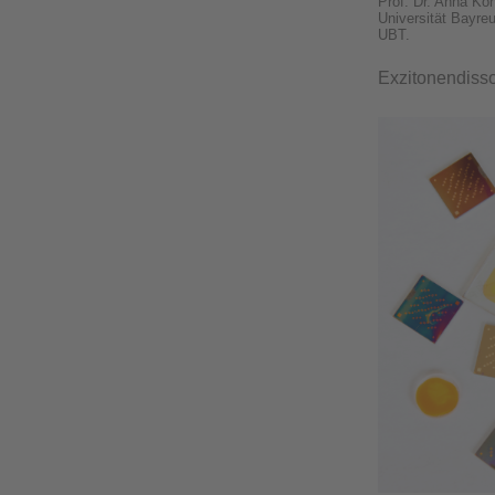
Prof. Dr. Anna Köh
Universität Bayreu
UBT.
Exzitonendiss