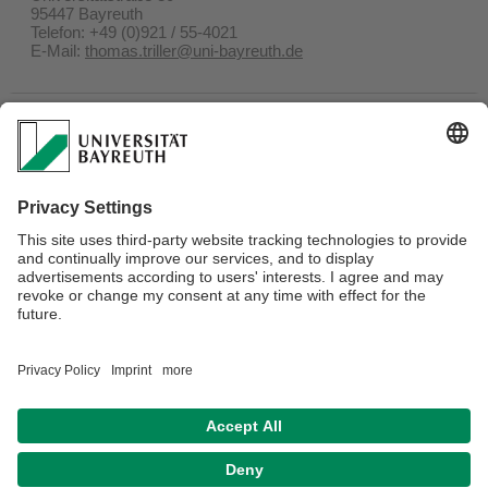
95447 Bayreuth
Telefon: +49 (0)921 / 55-4021
E-Mail:
thomas.triller@uni-bayreuth.de
Text und Redaktion:
Christian Wißler, M.A.
Zentrale Servicestelle Presse, Marketing und
Kommunikation
Universität Bayreuth
95440 Bayreuth
Telefon: +49 (0)921 / 55-5356
E-Mail:
mediendienst-forschung@uni-bayreuth.de
Pressemitteilung als PDF
Datenschutz / Disclaimer
Barrierefreiheitserklärung
Hausordnung