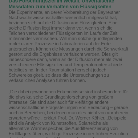
Das Forschungsziel im Weltall: Unverfälschte
Messdaten zum Verhalten von Flüssigkeiten
Die Experimente, an deren Vorbereitung der Bayreuther
Nachwuchswissenschaftler wesentlich mitgewirkt hat,
beziehen sich auf die Diffusion von Flüssigkeiten. Eine
solche Diffusion liegt immer dann vor, wenn sich die
Teilchen verschiedener Flüssigkeiten im Laufe der Zeit
miteinander vermischen. Will man solche grundlegenden
molekularen Prozesse in Laboratorien auf der Erde
untersuchen, können die Messungen durch die Schwerkraft
gestört und die Ergebnisse verfälscht werden. Dies gilt
insbesondere dann, wenn an der Diffusion mehr als zwei
verschiedene Flüssigkeiten und Temperaturunterschiede
beteiligt sind. In der Raumstation herrscht jedoch
Schwerelosigkeit, so dass die Untersuchungen zu
verlässlichen Analysen führen können.
„Die dabei gewonnenen Erkenntnisse sind insbesondere für
die physikalische Grundlagenforschung von großem
Interesse. Sie sind aber auch für vielfältige andere
wissenschaftliche Fragestellungen von Bedeutung – gerade
auch in Bereichen, bei denen man dies nicht von vornherein
erwarten würde“, erklärt Prof. Dr. Werner Köhler. „Beispiele
sind die Analytik von Kunststoffen, Solarteiche als
alternative Wärmespeicher, die Ausdifferenzierung von
Erdöllagerstätten, wichtige Prozesse in der frühen Evolution