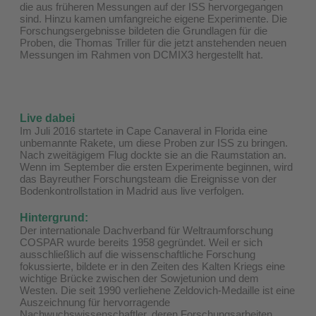
die aus früheren Messungen auf der ISS hervorgegangen
sind. Hinzu kamen umfangreiche eigene Experimente. Die
Forschungsergebnisse bildeten die Grundlagen für die
Proben, die Thomas Triller für die jetzt anstehenden neuen
Messungen im Rahmen von DCMIX3 hergestellt hat.
Live dabei
Im Juli 2016 startete in Cape Canaveral in Florida eine
unbemannte Rakete, um diese Proben zur ISS zu bringen.
Nach zweitägigem Flug dockte sie an die Raumstation an.
Wenn im September die ersten Experimente beginnen, wird
das Bayreuther Forschungsteam die Ereignisse von der
Bodenkontrollstation in Madrid aus live verfolgen.
Hintergrund:
Der internationale Dachverband für Weltraumforschung
COSPAR wurde bereits 1958 gegründet. Weil er sich
ausschließlich auf die wissenschaftliche Forschung
fokussierte, bildete er in den Zeiten des Kalten Kriegs eine
wichtige Brücke zwischen der Sowjetunion und dem
Westen. Die seit 1990 verliehene Zeldovich-Medaille ist eine
Auszeichnung für hervorragende
Nachwuchswissenschaftler, deren Forschungsarbeiten