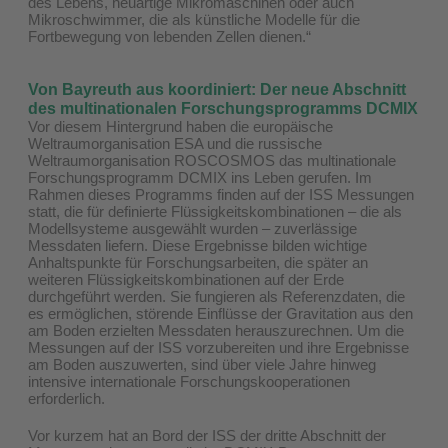
des Lebens, neuartige Mikromaschinen oder auch
Mikroschwimmer, die als künstliche Modelle für die
Fortbewegung von lebenden Zellen dienen.“
Von Bayreuth aus koordiniert: Der neue Abschnitt
des multinationalen Forschungsprogramms DCMIX
Vor diesem Hintergrund haben die europäische
Weltraumorganisation ESA und die russische
Weltraumorganisation ROSCOSMOS das multinationale
Forschungsprogramm DCMIX ins Leben gerufen. Im
Rahmen dieses Programms finden auf der ISS Messungen
statt, die für definierte Flüssigkeitskombinationen – die als
Modellsysteme ausgewählt wurden – zuverlässige
Messdaten liefern. Diese Ergebnisse bilden wichtige
Anhaltspunkte für Forschungsarbeiten, die später an
weiteren Flüssigkeitskombinationen auf der Erde
durchgeführt werden. Sie fungieren als Referenzdaten, die
es ermöglichen, störende Einflüsse der Gravitation aus den
am Boden erzielten Messdaten herauszurechnen. Um die
Messungen auf der ISS vorzubereiten und ihre Ergebnisse
am Boden auszuwerten, sind über viele Jahre hinweg
intensive internationale Forschungskooperationen
erforderlich.
Vor kurzem hat an Bord der ISS der dritte Abschnitt der