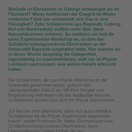
Weshalb ist Eierkochen im Gebirge schwieriger als im
Flachland? Wieso funktioniert der Gasgrill im Winter
schlechter? Und wie verwandelt sich Gas in eine
Flüssigkeit? Zehn Schülerinnen aus Bayreuth, Coburg,
Hof und Marktredwitz wollten mehr über diese
Naturphänomene erfahren. So meldeten sie sich für
einen Experimentier-Workshop an, zu dem das
Schülerforschungszentrum Oberfranken an der
Universität Bayreuth eingeladen hatte. Hier nutzten sie
in dieser Woche ausgiebig die Gelegenheit,
eigenständig zu experimentieren, statt nur im Physik-
Lehrbuch nachzulesen, was andere bereits erforscht
haben.
Die Schülerinnen, die zum Physik-Workshop an die
Universität gekommen waren, gehören den
Jahrgangsstufen 9 bis11 an. Mit ihrer Neugier und
Begeisterung widerlegten sie das landläufige Vorurteil,
Schülerinnen würden sich nicht für Physik interessieren.
„Es hat uns sehr überrascht, dass sich ausschließlich
Schülerinnen für die Physik-Experimente angemeldet
haben“, erklärt Professor Dr. Walter Zimmermann vom
Schülerforschungszentrum Oberfranken. Auch
Oberstudienrätin Sabine Fröber, die am