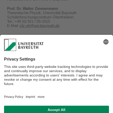
Prof. Dr. Walter Zimmermann
Theoretische Physik, Universität Bayreuth
Schülerforschungszentrum Oberfranken
Tel.: +49 (0) 921 / 55-3315
E-Mail:
sfz-ofr@uni-bayreuth.de
Text und Redaktion:
Christian Wißler, M.A.
Zentrale Servicestelle Presse, Marketing und
Kommunikation
Universität Bayreuth
95440 Bayreuth
Tel.: +49 (0)921 / 55-5356
E-Mail:
mediendienst-forschung@uni-bayreuth.de
Pressemitteilung als PDF